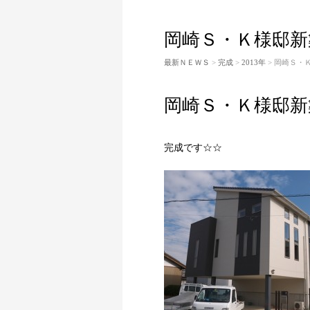
岡崎Ｓ・Ｋ様邸新
最新ＮＥＷＳ
>
完成
>
2013年
> 岡崎Ｓ・
岡崎Ｓ・Ｋ様邸新
完成です☆☆