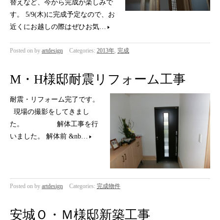
替えなど、今から完成が楽しみで
す。 5/9(木)に完成予定なので、お
近くにお越しの際はぜひお気…
Posted on
by
artdesign
Categories:
2013年
,
完成
M・H様邸耐震リフォーム工事
耐震・リフォーム完了です。
現場の撮影をしてきまし
た。 解体工事を行
いました。 解体前 &nb…
Posted on
by
artdesign
Categories:
完成物件
安城Ｏ・Ｍ様邸新築工事