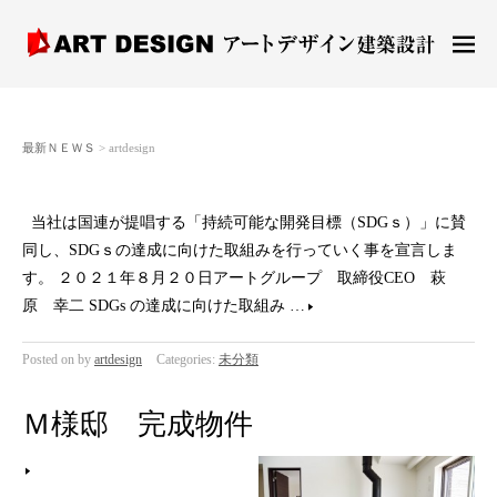
M
EN
U
最新ＮＥＷＳ
> artdesign
当社は国連が提唱する「持続可能な開発目標（SDGｓ）」に賛
同し、SDGｓの達成に向けた取組みを行っていく事を宣言しま
す。 ２０２１年８月２０日アートグループ 取締役CEO 萩
原 幸二 SDGs の達成に向けた取組み …
Posted on
by
artdesign
Categories:
未分類
Ｍ様邸 完成物件