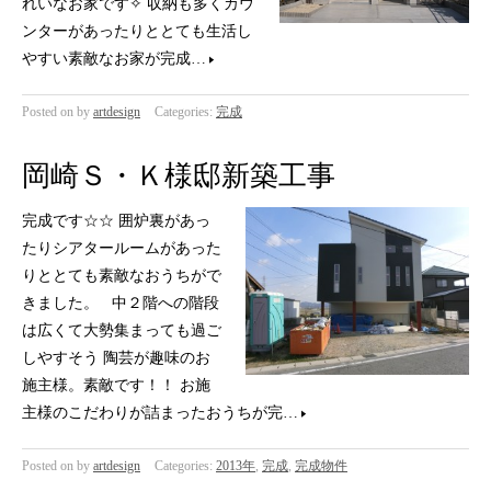
れいなお家です✧ 収納も多くカウ
ンターがあったりととても生活し
やすい素敵なお家が完成…
Posted on
by
artdesign
Categories:
完成
岡崎Ｓ・Ｋ様邸新築工事
完成です☆☆ 囲炉裏があっ
たりシアタールームがあった
りととても素敵なおうちがで
きました。 中２階への階段
は広くて大勢集まっても過ご
しやすそう 陶芸が趣味のお
施主様。素敵です！！ お施
主様のこだわりが詰まったおうちが完…
Posted on
by
artdesign
Categories:
2013年
,
完成
,
完成物件