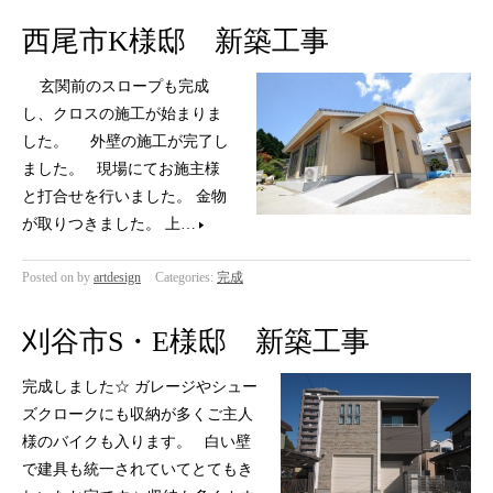
西尾市K様邸 新築工事
玄関前のスロープも完成
し、クロスの施工が始まりま
した。 外壁の施工が完了し
ました。 現場にてお施主様
と打合せを行いました。 金物
が取りつきました。 上…
Posted on
by
artdesign
Categories:
完成
刈谷市S・E様邸 新築工事
完成しました☆ ガレージやシュー
ズクロークにも収納が多くご主人
様のバイクも入ります。 白い壁
で建具も統一されていてとてもき